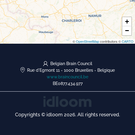
+
−
©
OpenStreetMap
contributors ©
CARTO
Belgian Brain Council
Rue d'Egmont 11
-
1000 Bruxelles
-
Belgique
www.braincouncil.be
BE0877.434.977
Copyrights © idloom 2026. All rights reserved.